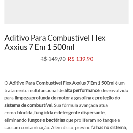
Aditivo Para Combustível Flex
Axxius 7 Em 1 500ml
R$
149,90
R$
139,90
O
Aditivo Para Combustível Flex Axxius 7 Em 1 500m
l é um
tratamento multifuncional de
alta performance
, desenvolvido
para
limpeza profunda do motor a gasolina
e
proteção do
sistema de combustível
. Sua fórmula avançada atua
como
biocida, fungicida e detergente dispersante
,
eliminando
fungos e bactérias
que proliferam no tanque e
causam contaminação. Além disso, previne
falhas no sistema
,