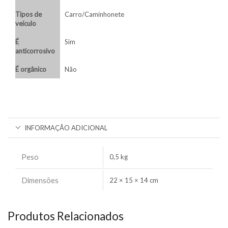
Tipos de
Carro/Caminhonete
veículo
É
Sim
anticorrosivo
É orgânico
Não
INFORMAÇÃO ADICIONAL
Peso
0,5 kg
Dimensões
22 × 15 × 14 cm
Produtos Relacionados