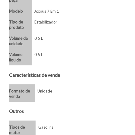
peça
Modelo
Axxius 7 Em 1
Tipo de
Estabilizador
produto
Volume da
0,5 L
unidade
Volume
0,5 L
líquido
Características de venda
Formato de
Unidade
venda
Outros
Tipos de
Gasolina
motor