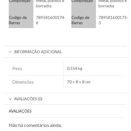
Composição
Metal, plástico e
Composição
Metal, plástico e
borracha
borracha
Codigo de
789581600174-
Codigo de
789581600175-
Barras
6
Barras
3
INFORMAÇÃO ADICIONAL
Peso
0,554 kg
Dimensões
70 × 8 × 8 cm
AVALIAÇÕES (0)
AVALIAÇÕES
Não há comentários ainda.