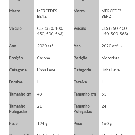
Marca
MERCEDES-
Marca
MERCEDES-
BENZ
BENZ
Veículo
CLS (350, 400,
Veículo
CLS (350, 400,
450, 500, 563)
450, 500, 563)
Ano
2020 até →
Ano
2020 até →
Posição
Carona
Posição
Motorista
Categoria
Linha Leve
Categoria
Linha Leve
Encaixe
I
Encaixe
I
Tamanho cm
48
Tamanho cm
61
Tamanho
21
Tamanho
24
Polegadas
Polegadas
Peso
124 g
Peso
160 g