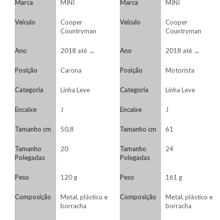
Marca
MINI
Marca
MINI
Veículo
Cooper
Veículo
Cooper
Countryman
Countryman
Ano
2018 até →
Ano
2018 até →
Posição
Carona
Posição
Motorista
Categoria
Linha Leve
Categoria
Linha Leve
Encaixe
J
Encaixe
J
Tamanho cm
50,8
Tamanho cm
61
Tamanho
20
Tamanho
24
Polegadas
Polegadas
Peso
120 g
Peso
161 g
Composição
Metal, plástico e
Composição
Metal, plástico e
borracha
borracha