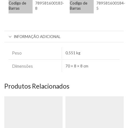
Codigo de
789581600183-
Codigo de
789581600184-
Barras
8
Barras
5
INFORMAÇÃO ADICIONAL
Peso
0,551 kg
Dimensões
70 × 8 × 8 cm
Produtos Relacionados