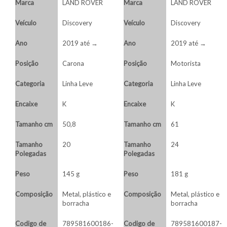
Marca
LAND ROVER
Marca
LAND ROVER
Veículo
Discovery
Veículo
Discovery
Ano
2019 até →
Ano
2019 até →
Posição
Carona
Posição
Motorista
Categoria
Linha Leve
Categoria
Linha Leve
Encaixe
K
Encaixe
K
Tamanho cm
50,8
Tamanho cm
61
Tamanho
20
Tamanho
24
Polegadas
Polegadas
Peso
145 g
Peso
181 g
Composição
Metal, plástico e
Composição
Metal, plástico e
borracha
borracha
Codigo de
789581600186-
Codigo de
789581600187-