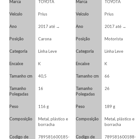
Marca
TOYOTA
Marca
TOYOTA
Veículo
Prius
Veículo
Prius
Ano
2017 até →
Ano
2017 até →
Posição
Carona
Posição
Motorista
Categoria
Linha Leve
Categoria
Linha Leve
Encaixe
K
Encaixe
K
Tamanho cm
40,5
Tamanho cm
66
Tamanho
16
Tamanho
26
Polegadas
Polegadas
Peso
116 g
Peso
189 g
Composição
Metal, plástico e
Composição
Metal, plástico e
borracha
borracha
Codigo de
789581600185-
Codigo de
789581600188-