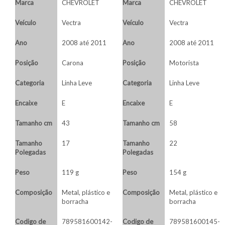
Marca
CHEVROLET
Marca
CHEVROLET
Veículo
Vectra
Veículo
Vectra
Ano
2008 até 2011
Ano
2008 até 2011
Posição
Carona
Posição
Motorista
Categoria
Linha Leve
Categoria
Linha Leve
Encaixe
E
Encaixe
E
Tamanho cm
43
Tamanho cm
58
Tamanho
17
Tamanho
22
Polegadas
Polegadas
Peso
119 g
Peso
154 g
Composição
Metal, plástico e
Composição
Metal, plástico e
borracha
borracha
Codigo de
789581600142-
Codigo de
789581600145-